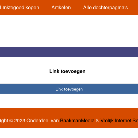
Linktegoed kopen
Artikelen
Alle dochterpagina's
Link toevoegen
Link toevoegen
ight © 2023 Onderdeel van
BaakmanMedia
&
Vrolijk Internet S